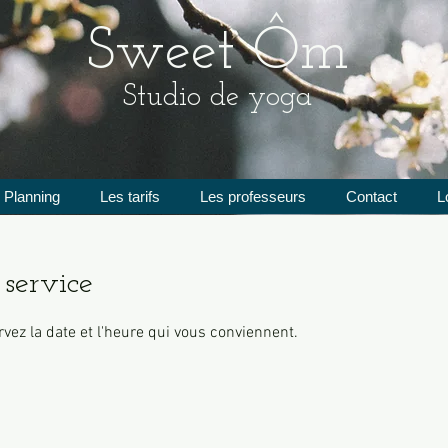
Sweet Ôm
Studio de yoga
Planning
Les tarifs
Les professeurs
Contact
L
service
rvez la date et l'heure qui vous conviennent.