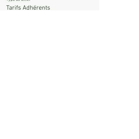
Tarifs Adhérents
Prix
18,00 €
Vente expirée
Type de billet
Non adhérents
Prix
23,00 €
Partager cet événement