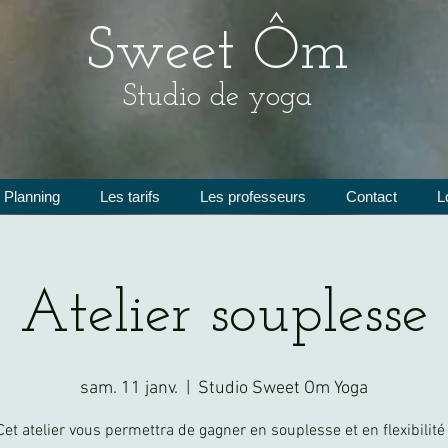
Sweet Ôm
Studio de yoga
Planning
Les tarifs
Les professeurs
Contact
L
Atelier souplesse
sam. 11 janv.
  |  
Studio Sweet Om Yoga