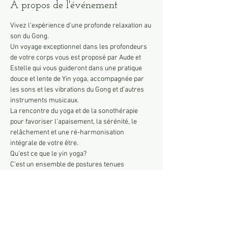
À propos de l'événement
Vivez l’expérience d’une profonde relaxation au 
son du Gong.
Un voyage exceptionnel dans les profondeurs 
de votre corps vous est proposé par Aude et 
Estelle qui vous guideront dans une pratique 
douce et lente de Yin yoga, accompagnée par 
les sons et les vibrations du Gong et d’autres 
instruments musicaux.
La rencontre du yoga et de la sonothérapie 
pour favoriser l’apaisement, la sérénité, le 
relâchement et une ré-harmonisation 
intégrale de votre être.
Qu'est ce que le yin yoga? 
C'est un ensemble de postures tenues 
quelques minutes afin de solliciter les tissus 
conjonctifs de notre corps (articulations, 
tendons, et ligaments). Cette pratique très 
douce, accompagnée de nombreux supports, 
permet d’augmenter la flexibilité, relâcher les 