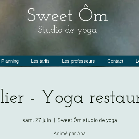
Sweet Ôm
Studio de yoga
Planning
Les tarifs
Les professeurs
Contact
L
lier - Yoga restaur
sam. 27 juin
  |  
Sweet Ôm studio de yoga
Animé par Ana