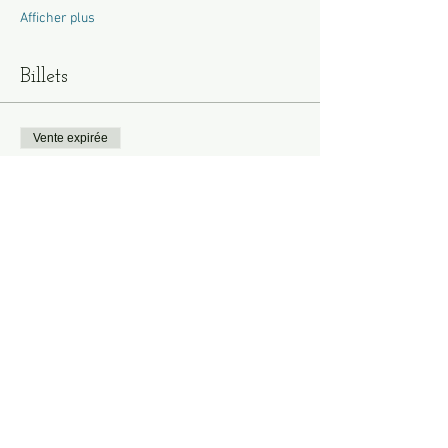
Afficher plus
Billets
Vente expirée
Type de billet
Adhérents
Prix
25,00 €
Vente expirée
Type de billet
Tarif normal
Prix