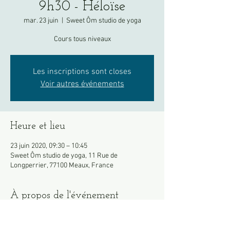
9h30 - Héloïse
mar. 23 juin
  |  
Sweet Ôm studio de yoga
Cours tous niveaux
Les inscriptions sont closes
Voir autres événements
Heure et lieu
23 juin 2020, 09:30 – 10:45
Sweet Ôm studio de yoga, 11 Rue de
Longperrier, 77100 Meaux, France
À propos de l'événement
Apportez votre propre tapis si possible.
Merci de venir en tenue, les vestiaires restent 