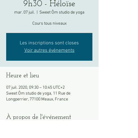
9h30 - Héloïse
mar. 07 juil.
  |  
Sweet Ôm studio de yoga
Cours tous niveaux
Les inscriptions sont closes
Voir autres événements
Heure et lieu
07 juil. 2020, 09:30 – 10:45 UTC+2
Sweet Ôm studio de yoga, 11 Rue de
Longperrier, 77100 Meaux, France
À propos de l'événement
Apportez votre propre tapis si possible.
Merci de venir en tenue, les vestiaires restent 