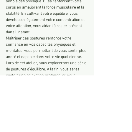
simple défi physique. Elles renforcent votre 
corps en améliorant la force musculaire et la 
stabilité. En cultivant votre équilibre, vous 
développez également votre concentration et 
votre attention, vous aidant à rester présent 
dans l’instant. 
Maîtriser ces postures renforce votre 
confiance en vos capacités physiques et 
mentales, vous permettant de vous sentir plus 
ancré et capable dans votre vie quotidienne.
Lors de cet atelier, nous explorerons une série 
de postures d’équilibre. À la fin, vous serez 
invité à une relaxation profonde, où vous 
pourrez intégrer les bienfaits de la pratique et 
vous reconnecter à vous-même. 
Ne manquez pas cette opportunité de 
renforcer votre corps et votre esprit tout en 
cultivant une sensation de calme intérieur.
A régler sur place 25…