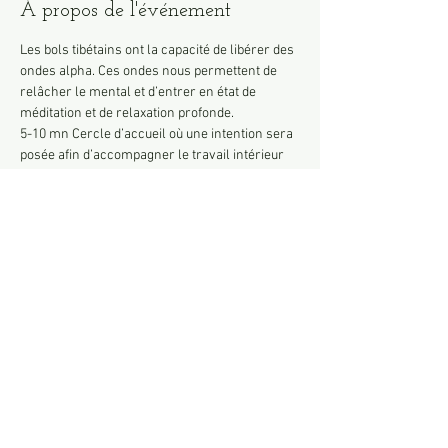
À propos de l'événement
Les bols tibétains ont la capacité de libérer des 
ondes alpha. Ces ondes nous permettent de 
relâcher le mental et d’entrer en état de 
méditation et de relaxation profonde.
5-10 mn Cercle d’accueil où une intention sera 
posée afin d’accompagner le travail intérieur 
de chaque participant
5 mn de respiration
50mn de méditation guidée
10 mn d’échange est prévu en fin de séance 
pour ceux qui souhaitent s’exprimer avec 
dégustation d’une boisson réconfortante.
25€/personne à régler sur place
Afficher plus
Partager cet événement