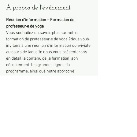
À propos de l'événement
Réunion d'information – Formation de 
professeur·e de yoga
Vous souhaitez en savoir plus sur notre 
formation de professeur·e de yoga ?Nous vous 
invitons à une réunion d’information conviviale 
au cours de laquelle nous vous présenterons 
en détail le contenu de la formation, son 
déroulement, les grandes lignes du 
programme, ainsi que notre approche 
pédagogique.
Ce sera également l’occasion de poser toutes 
vos questions, de mieux comprendre les 
attentes et les objectifs de la formation, et de 
rencontrer les formatrices : Daria et moi-
même.
Un moment d’échange ouvert à toutes et tous, 
sans engagement, pour vous aider à clarifier 
votre projet et ressentir si cette aventure vous 
appelle.