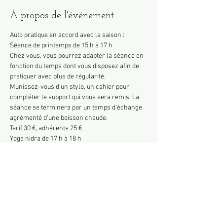
À propos de l'événement
Auto pratique en accord avec la saison : 
Séance de printemps de 15 h à 17 h 
Chez vous, vous pourrez adapter la séance en 
fonction du temps dont vous disposez afin de 
pratiquer avec plus de régularité.
Munissez-vous d’un stylo, un cahier pour 
compléter le support qui vous sera remis. La 
séance se terminera par un temps d’échange 
agrémenté d’une boisson chaude.  
Tarif 30 €, adhérents 25 €
Yoga nidra de 17 h à 18 h
C’est une sorte de relaxation guidée très 
profonde qui nous amène vers de nouvelles 
dimensions de nous-même. C’est un véritable 
voyage intérieur dans un état à la limite du 
sommeil et de la veille. Le yoga nidra “endort” 
le mental pour réveiller le prana (la force de 
vie) et activer notre capacité à suivre notre 