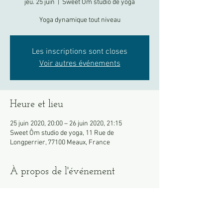
jeu. 25 juin
  |  
Sweet Ôm studio de yoga
Yoga dynamique tout niveau
Les inscriptions sont closes
Voir autres événements
Heure et lieu
25 juin 2020, 20:00 – 26 juin 2020, 21:15
Sweet Ôm studio de yoga, 11 Rue de
Longperrier, 77100 Meaux, France
À propos de l'événement
Pensez à apportez votre propre tapis si 
possible.
Merci de venir en tenue, les vestiaires restent 
fermés pour le moment.