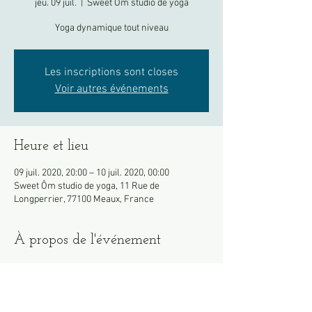
jeu. 09 juil.
  |  
Sweet Ôm studio de yoga
Yoga dynamique tout niveau
Les inscriptions sont closes
Voir autres événements
Heure et lieu
09 juil. 2020, 20:00 – 10 juil. 2020, 00:00
Sweet Ôm studio de yoga, 11 Rue de
Longperrier, 77100 Meaux, France
À propos de l'événement
Pensez à apportez votre propre tapis si 
possible.
Merci de venir en tenue, les vestiaires restent 
fermés pour le moment.