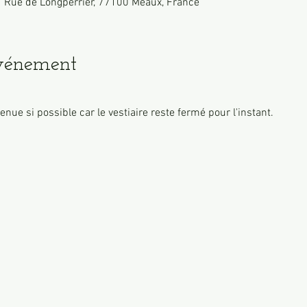
 Rue de Longperrier, 77100 Meaux, France
événement
.
enue si possible car le vestiaire reste fermé pour l'instant.