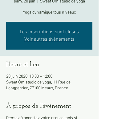
sam. 20 juin
  |  
Sweet Ôm studio de yoga
Yoga dynamique tous niveaux
Les inscriptions sont closes
Voir autres événements
Heure et lieu
20 juin 2020, 10:30 – 12:00
Sweet Ôm studio de yoga, 11 Rue de
Longperrier, 77100 Meaux, France
À propos de l'événement
Pensez à apportez votre propre tapis si
possible.
Merci de venir en tenue, les vestiaires restent
fermés pour le moment.