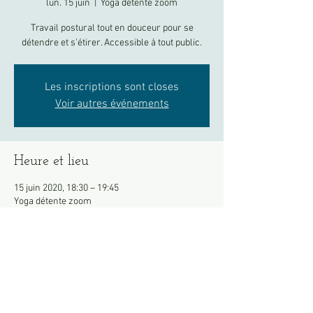
lun. 15 juin
  |  
Yoga détente zoom
Travail postural tout en douceur pour se
détendre et s'étirer. Accessible à tout public.
Les inscriptions sont closes
Voir autres événements
Heure et lieu
15 juin 2020, 18:30 – 19:45
Yoga détente zoom
À propos de l'événement
Merci de vous connecter 5 minutes à l'avance.
Partager cet événement