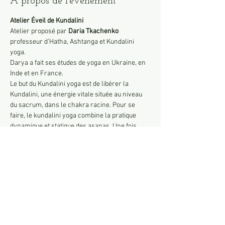
À propos de l'événement
Atelier Éveil de Kundalini
Atelier proposé par 
Daria Tkachenko
professeur d’Hatha, Ashtanga et Kundalini 
yoga.
Darya a fait ses études de yoga en Ukraine, en 
Inde et en France.
Le but du Kundalini yoga est de libérer la 
Kundalini, une énergie vitale située au niveau 
du sacrum, dans le chakra racine. Pour se 
faire, le kundalini yoga combine la pratique 
dynamique et statique des asanas. Une fois 
libérée, cette énergie remonte le long de la 
colonne vertébrale pour irriguer les six autres 
chakras. C’est une pratique de yoga intense qui 
peut provoquer des effets très rapides.
Vous pourrez ressentir l’énergie Kundalini se 
mobiliser dans le corps dès la première 
séance.
Durée 1h30