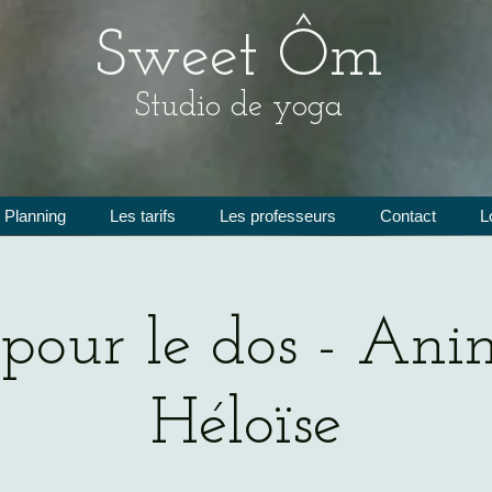
Sweet Ôm
Studio de yoga
Planning
Les tarifs
Les professeurs
Contact
L
pour le dos - Ani
Héloïse