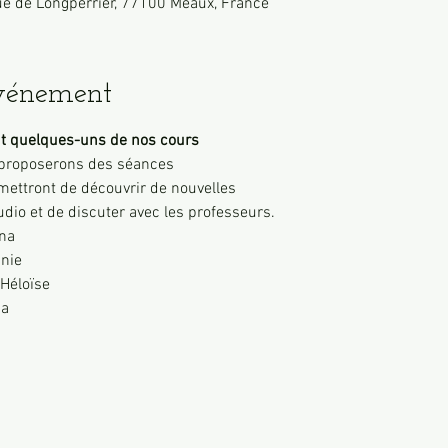
ue de Longperrier, 77100 Meaux, France
événement
t quelques-uns de nos cours 
proposerons des séances 

udio et de discuter avec les professeurs.
na
inie
Héloïse
ia