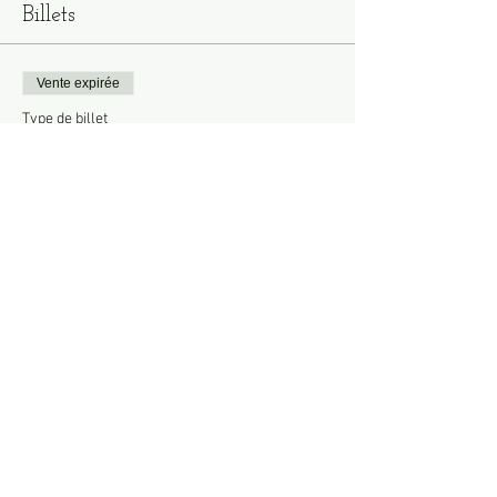
Billets
Vente expirée
Type de billet
Adhérents
Prix
20,00 €
Vente expirée
Type de billet
Tarif non adhérents
Prix
25,00 €