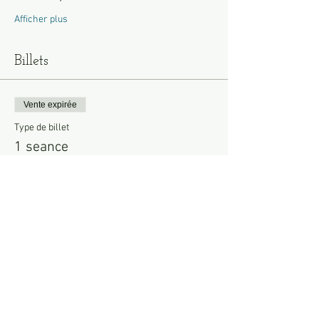
Afficher plus
Billets
Vente expirée
Type de billet
1 seance
Plus d'info
Prix
25,00 €
Vente expirée
Type de billet
3 séances