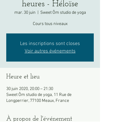
heures - Héloïse
mar. 30 juin
  |  
Sweet Ôm studio de yoga
Cours tous niveaux
Les inscriptions sont closes
Voir autres événements
Heure et lieu
30 juin 2020, 20:00 – 21:30
Sweet Ôm studio de yoga, 11 Rue de
Longperrier, 77100 Meaux, France
À propos de l'événement
Apportez votre propre tapis si possible.
Merci de venir en tenue, les vestiaires restent 