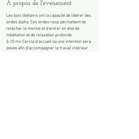
À propos de l'événement
Les bols tibétains ont la capacité de libérer des 
ondes alpha. Ces ondes nous permettent de 
relâcher le mental et d’entrer en état de 
méditation et de relaxation profonde.
5-10 mn Cercle d’accueil où une intention sera 
posée afin d’accompagner le travail intérieur 
de chaque participant
5 mn de respiration
50mn de méditation guidée
10 mn d’échange est prévu en fin de séance 
pour ceux qui souhaitent s’exprimer avec 
dégustation d’une boisson réconfortante.
25€/personne à régler sur place
Afficher plus
Partager cet événement