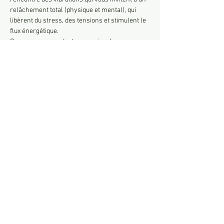
relâchement total (physique et mental), qui 
libèrent du stress, des tensions et stimulent le 
flux énergétique.
Que vous soyez adepte ou novice, les sons 
emmèneront tout naturellement vos pensées 
et inviteront un espace de régénération du 
corps.
Laissez-vous bercer et accordez-vous une 
parenthèse pour vous évader!
Tarif 25 euros à régler sur place
Partager cet événement