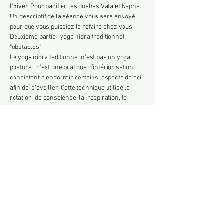
l'hiver. Pour pacifier les doshas Vata et Kapha.
Un descriptif de la séance vous sera envoyé 
pour que vous puissiez la refaire chez vous.
Deuxième partie : yoga nidra traditionnel 
"obstacles"
Le yoga nidra taditionnel n'est pas un yoga 
postural, c'est une pratique d’intériorisation 
consistant à endormir certains  aspects de soi 
afin de  s’éveiller. Cette technique utilise la 
rotation  de conscience, la  respiration, le 
développement de sensations, des 
 visualisations pour agir  sur tout le corps,  
amener le pratiquant à un  état de conscience 
 modifiée et au-dela  d'une relaxation physique, 
 mentale et émotionnelle profonde nous 
apprend à mieux se connaître et à gérer ses 
émotions.
Tarif : 26 euros
Afficher plus