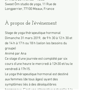
Sweet Ôm studio de yoga, 11 Rue de
Longperrier, 77100 Meaux, France
À propos de l'événement
Stage de yoga thérapeutique hormonal
Dimanche 31 mars 2019,  de 9 h 30 à 12 h 30 et 
de 14 h à 17 h ou 18 h (selon les besoins du 
groupe)
Animé par Ana
Ce stage d'une journée est complété par six 
cours d'une heure le mercredi à 12h30 et/ou le 
vendredi à 17h15.
Le yoga thérapeutique hormonal est destiné 
aux femmes (de tous âges) ayant des 
symptômes liés à des déséquilibres 
hormonaux. C’est une alternative naturelle à la 
thérapie hormonale de substitution. Cette 
méthode est largement plébiscitée au Brésil, 
au Canada et en Allemagne. Elle est encore 