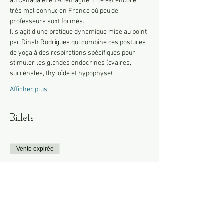
au Canada et en Allemagne. Elle est encore 
très mal connue en France où peu de 
professeurs sont formés.
Il s’agit d’une pratique dynamique mise au point 
par Dinah Rodrigues qui combine des postures 
de yoga à des respirations spécifiques pour 
stimuler les glandes endocrines (ovaires, 
surrénales, thyroïde et hypophyse).
Afficher plus
Billets
Vente expirée
Type de billet
stage hormonal - Adhérent
Plus d'info
Prix