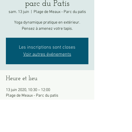
parc du Patis
sam. 13 juin
  |  
Plage de Meaux - Parc du patis
Yoga dynamique pratique en extérieur.
Pensez à amenez votre tapis.
Les inscriptions sont closes
Voir autres événements
Heure et lieu
13 juin 2020, 10:30 – 12:00
Plage de Meaux - Parc du patis
À propos de l'événement
En cas d'intempéries le cours aura lieu via 
Skype