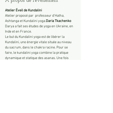
À propos de l'événement
Atelier Éveil de Kundalini
Atelier proposé par 
 professeur d’Hatha, 
Ashtanga et Kundalini yoga.
Daria Tkachenko
Darya a fait ses études de yoga en Ukraine, en 
Inde et en France.
Le but du Kundalini yoga est de libérer la 
Kundalini, une énergie vitale située au niveau 
du sacrum, dans le chakra racine. Pour se 
faire, le kundalini yoga combine la pratique 
dynamique et statique des asanas. Une fois 
libérée, cette énergie remonte le long de la 
colonne vertébrale pour irriguer les six autres 
chakras. C’est une pratique de yoga intense qui 
peut provoquer des effets très rapides.
Vous pourrez ressentir l’énergie Kundalini se 
mobiliser dans le corps dès la première 
séance.
Durée 1h30
Afficher plus