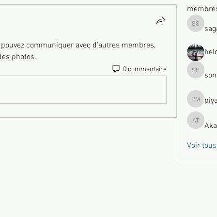
membre
sag
sagare s
s pouvez communiquer avec d'autres membres, 
hel
 des photos.
0 commentaire
son
sonu Pa
piy
piya moh
Aka
Akash Ty
Voir tou