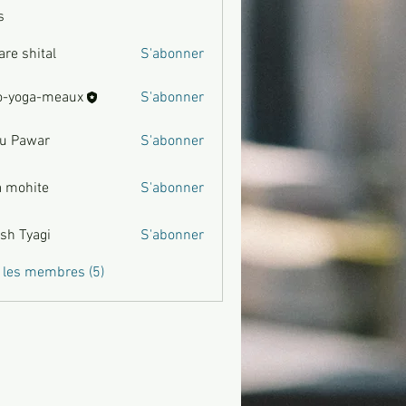
s
are shital
S'abonner
hital
o-yoga-meaux
S'abonner
u Pawar
S'abonner
war
a mohite
S'abonner
ite
sh Tyagi
S'abonner
agi
s les membres (5)